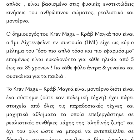
απλός , είναι βασισμένο στις φυσικές ενστικτώδεις
κινήσεις του ανθρώπινου σώματος, ρεαλιστικό και
μοντέρνο.
Ο δημιουργός του Krav Maga – Κράβ Μαγκά που είναι
ο Ίμι Λίχτενφελντ εν συντομία (IMI) είχε ως κύριο
μέλημα του ¨όσο πιο απλό τόσο και πιο εφαρμόσιμο¨
επομένως είναι ευκολονόητο για κάθε ηλικία από 5
έως και 85 χρονών ! Για κάθε φύλο άντρα & γυναίκα και
φυσικά και για τα παιδιά .
Το Krav Maga – Κράβ Μαγκά είναι μοντέρνο διότι είναι
ένα σύστημα (ούτε καν πολεμική τέχνη) έχει πάρει
στοιχεία από όλες τις παραδοσιακές τέχνες και
μαχητικά αθλήματα τα οποία επεξεργάστηκε σε
ρεαλιστικές συνθήκες μάχης της ¨αληθινής ζωής¨ και
όχι του ρίγκ ώστε να μπορεί να αντεπεξέλθει σε
δύσκολες καταστάσεις απειλής ή βίας ένοπλης ή